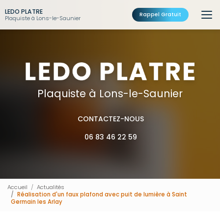
Aller
LEDO PLATRE
au
Rappel Gratuit
Plaquiste à Lons-le-Saunier
contenu
principal
Plaquiste à Lons-le-Saunier
CONTACTEZ-NOUS
06 83 46 22 59
Accueil
Actualités
Réalisation d'un faux plafond avec puit de lumière à Saint
Germain les Arlay