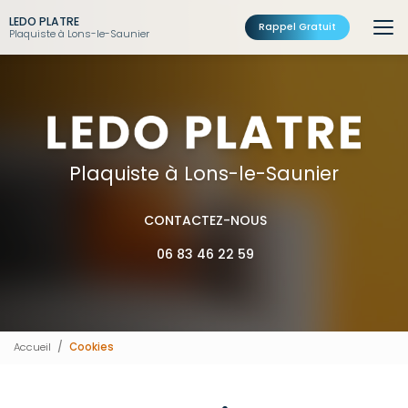
Aller
LEDO PLATRE
au
Rappel Gratuit
Plaquiste à Lons-le-Saunier
contenu
principal
Plaquiste à Lons-le-Saunier
CONTACTEZ-NOUS
06 83 46 22 59
Accueil
Cookies