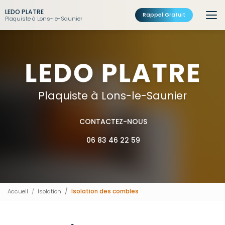
Aller
LEDO PLATRE
au
Rappel Gratuit
Plaquiste à Lons-le-Saunier
contenu
principal
Plaquiste à Lons-le-Saunier
CONTACTEZ-NOUS
06 83 46 22 59
Accueil
Isolation
Isolation des combles