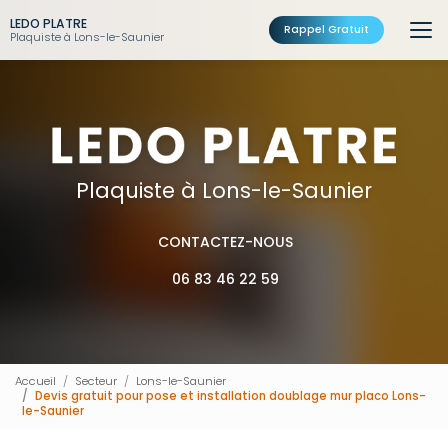
Aller
LEDO PLATRE
au
Rappel Gratuit
Plaquiste à Lons-le-Saunier
contenu
principal
Plaquiste à Lons-le-Saunier
CONTACTEZ-NOUS
06 83 46 22 59
Accueil
Secteur
Lons-le-Saunier
Devis gratuit pour pose et installation doublage mur placo Lons-
le-Saunier